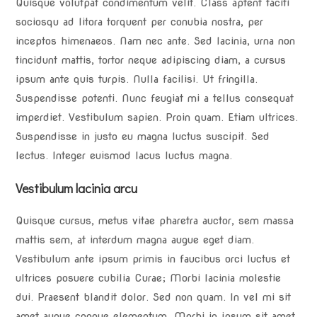
Quisque volutpat condimentum velit. Class aptent taciti
sociosqu ad litora torquent per conubia nostra, per
inceptos himenaeos. Nam nec ante. Sed lacinia, urna non
tincidunt mattis, tortor neque adipiscing diam, a cursus
ipsum ante quis turpis. Nulla facilisi. Ut fringilla.
Suspendisse potenti. Nunc feugiat mi a tellus consequat
imperdiet. Vestibulum sapien. Proin quam. Etiam ultrices.
Suspendisse in justo eu magna luctus suscipit. Sed
lectus. Integer euismod lacus luctus magna.
Vestibulum lacinia arcu
Quisque cursus, metus vitae pharetra auctor, sem massa
mattis sem, at interdum magna augue eget diam.
Vestibulum ante ipsum primis in faucibus orci luctus et
ultrices posuere cubilia Curae; Morbi lacinia molestie
dui. Praesent blandit dolor. Sed non quam. In vel mi sit
amet augue congue elementum. Morbi in ipsum sit amet