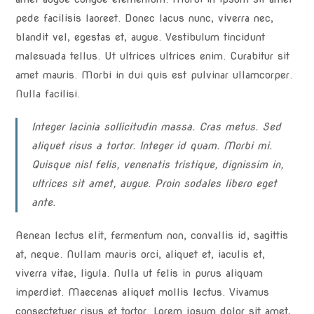
pede facilisis laoreet. Donec lacus nunc, viverra nec,
blandit vel, egestas et, augue. Vestibulum tincidunt
malesuada tellus. Ut ultrices ultrices enim. Curabitur sit
amet mauris. Morbi in dui quis est pulvinar ullamcorper.
Nulla facilisi.
Integer lacinia sollicitudin massa. Cras metus. Sed
aliquet risus a tortor. Integer id quam. Morbi mi.
Quisque nisl felis, venenatis tristique, dignissim in,
ultrices sit amet, augue. Proin sodales libero eget
ante.
Aenean lectus elit, fermentum non, convallis id, sagittis
at, neque. Nullam mauris orci, aliquet et, iaculis et,
viverra vitae, ligula. Nulla ut felis in purus aliquam
imperdiet. Maecenas aliquet mollis lectus. Vivamus
consectetuer risus et tortor. Lorem ipsum dolor sit amet,