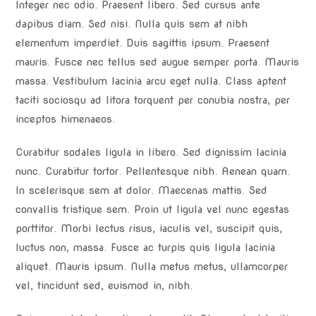
Integer nec odio. Praesent libero. Sed cursus ante
dapibus diam. Sed nisi. Nulla quis sem at nibh
elementum imperdiet. Duis sagittis ipsum. Praesent
mauris. Fusce nec tellus sed augue semper porta. Mauris
massa. Vestibulum lacinia arcu eget nulla. Class aptent
taciti sociosqu ad litora torquent per conubia nostra, per
inceptos himenaeos.
Curabitur sodales ligula in libero. Sed dignissim lacinia
nunc. Curabitur tortor. Pellentesque nibh. Aenean quam.
In scelerisque sem at dolor. Maecenas mattis. Sed
convallis tristique sem. Proin ut ligula vel nunc egestas
porttitor. Morbi lectus risus, iaculis vel, suscipit quis,
luctus non, massa. Fusce ac turpis quis ligula lacinia
aliquet. Mauris ipsum. Nulla metus metus, ullamcorper
vel, tincidunt sed, euismod in, nibh.